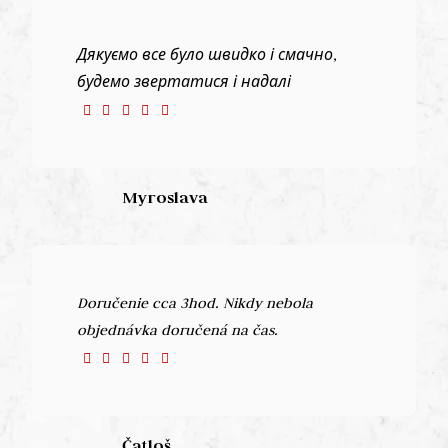
Дякуємо все було швидко і смачно,
будемо звертатися і надалі
Myroslava
Doručenie cca 3hod. Nikdy nebola
objednávka doručená na čas.
Čatloš