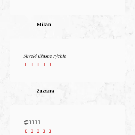
Milan
Skvelé úžasne rýchle
Zuzana
😉👍🏼👌🏼