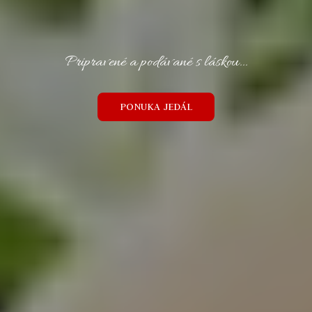
P
r
i
p
r
a
v
e
n
é
a
p
o
d
á
v
a
n
é
s
l
á
s
k
o
u
.
.
.
PONUKA JEDÁL